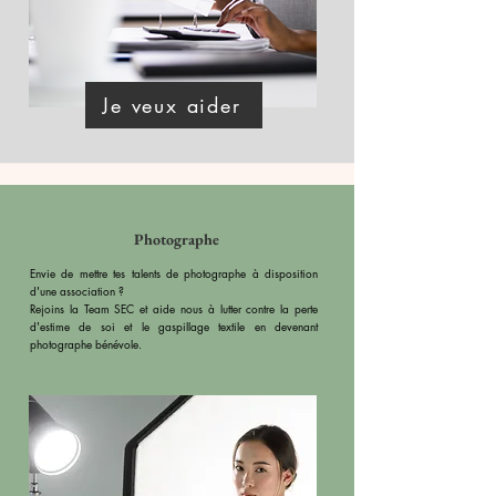
Je veux aider
Photographe
Envie de mettre tes talents de photographe à disposition
d'une association ?
Rejoins la Team SEC et aide nous à lutter contre la perte
d'estime de soi et le gaspillage textile en devenant
photographe bénévole.