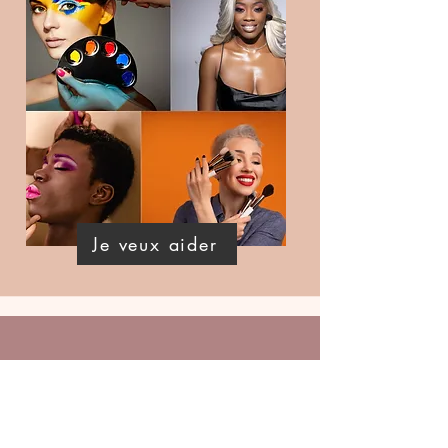
Je veux aider
Coiffeu.r.se
Nous apporter ton aide en tant que coiffeur(se) pour la
réalisation d'un défilé de mode et des shootings photos, ça
te dit ?