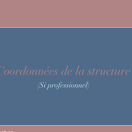
C
oordonnées
de la structure
(Si professionn
el)