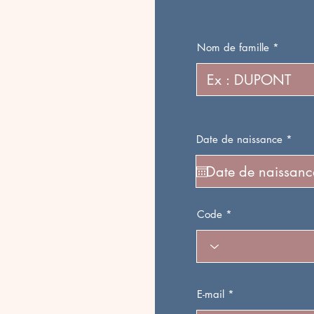
Nom de famille
r
Date de naissance
*
e
q
u
i
r
e
d
Code
E-mail