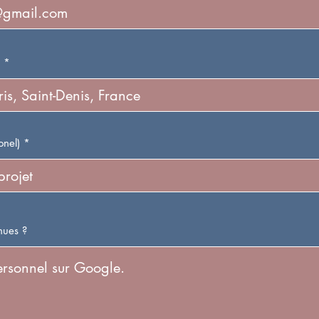
onel)
nues ?