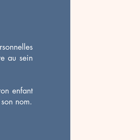
sonnelles
re au sein
 ton enfant
à son nom.