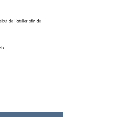
but de l’atelier afin de
ls.
s de ton premier atelier.