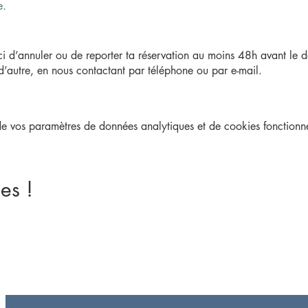
e.
ci d’annuler ou de reporter ta réservation au moins 48h avant le dé
d’autre, en nous contactant par téléphone ou par e-mail.
une adhésion obligatoire qui est à prix libre.
 vos paramètres de données analytiques et de cookies fonctionne
nt·e, tu peux souscrire à une adhésion annuelle
ici
ou sur place lor
es !