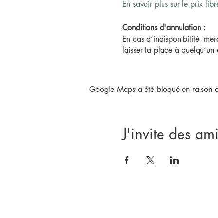
En savoir plus sur le prix libr
Conditions d'annulation :
En cas d’indisponibilité, mer
laisser ta place à quelqu’un 
Adhésion obligatoire :
Tous nos services nécessitent 
Google Maps a été bloqué en raison de
Si tu n’es pas encore adhére
- Team SEC
J'invite des ami