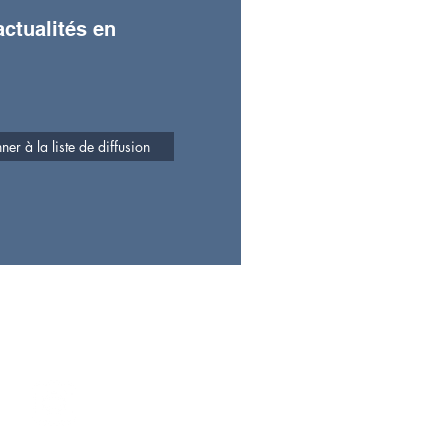
ctualités en
er à la liste de diffusion
ez
notre communauté