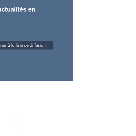
ctualités en
er à la liste de diffusion
ez
notre communauté