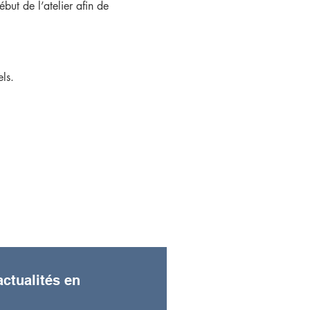
but de l’atelier afin de
ls.
s de ton premier atelier.
ctualités en