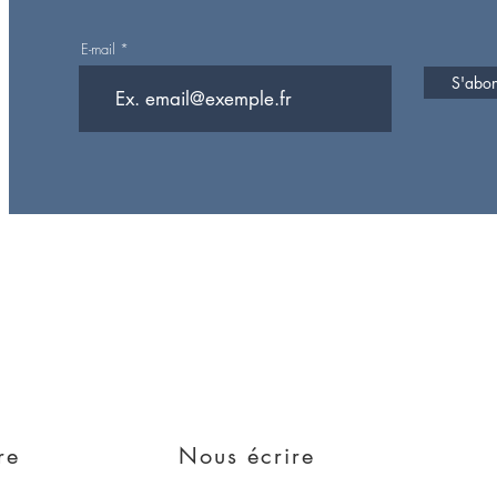
E-mail
S'abonn
Rejoign
lle
e
re
Nous écrire