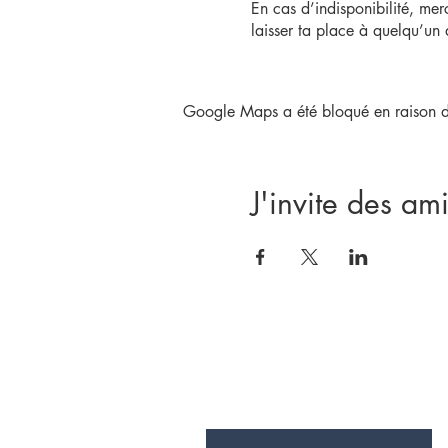
En cas d’indisponibilité, mer
laisser ta place à quelqu’un 
Adhésion obligatoire :
Tous nos services nécessitent 
Google Maps a été bloqué en raison de
Si tu n’es pas encore adhére
- Team SEC
J'invite des ami