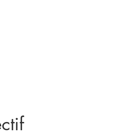
 bénévole
Carte cadeau
ctif