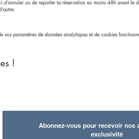
ci d’annuler ou de reporter ta réservation au moins 48h avant le dé
d’autre.
une adhésion obligatoire qui est à prix libre.
 vos paramètres de données analytiques et de cookies fonctionne
nt·e, tu peux souscrire à une adhésion annuelle
ici
ou sur place lor
es !
Abonnez-vous pour recevoir nos a
exclusivité