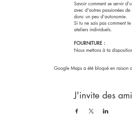
Savoir comment se servir d'un
avec d'autres passionées de c
donc un peu d'autonomie.
Si tu ne sais pas comment te 
ateliers individuels.
FOURNITURE :
Nous mettons à ta disposition 
matériels de traçage, patrons,
Pense uniquement à prendre te
Google Maps a été bloqué en raison de
fermetures éclair.
Tu as aussi la possibilité d'
Coupons Pharah".
J'invite des ami
DURÉE :
Nous te conseillons de prendr
d'heures que tu souhaites dur
ÊTRE ACCOMPAGNÉE :