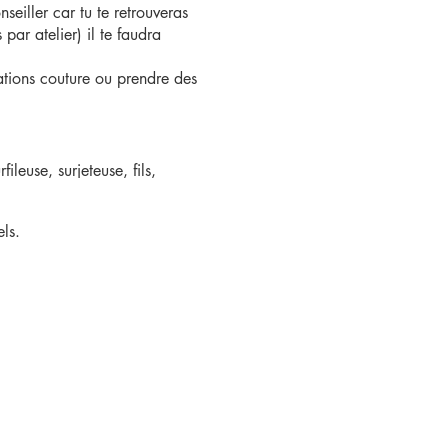
eiller car tu te retrouveras
par atelier) il te faudra
iations couture ou prendre des
leuse, surjeteuse, fils,
 stocks disponibles...).
ue des boutons et des
ls.
ix solidaire de la marque "Les
 peux réserver le nombre