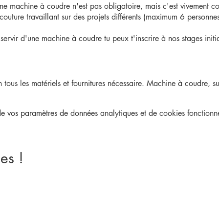
e machine à coudre n'est pas obligatoire, mais c'est vivement cons
outure travaillant sur des projets différents (maximum 6 personnes 
servir d'une machine à coudre tu peux t'inscrire à nos stages init
tous les matériels et fournitures nécessaire. Machine à coudre, surfi
 tissus issus de récupération (pour les petites créations et selon les
s produits à récycler, tes petites fournitures de mercerie, telles q
 vos paramètres de données analytiques et de cookies fonctionne
acheter du tissu sur place, parmi une sélection de tissus vendus à pr
es !
e 2h par atelier car le temps passe très vite en couture, mais, tu
ant nos heures d'ouverture.