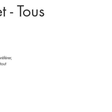
 - Tous
éférer,
tout