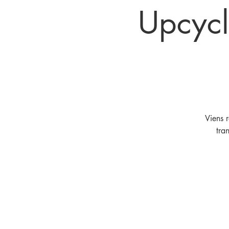
Upcycl
Viens 
tra