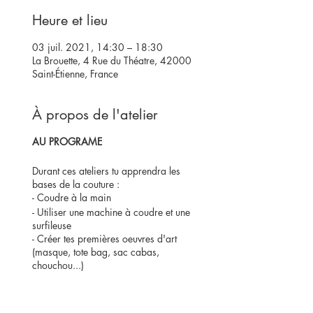
Heure et lieu
03 juil. 2021, 14:30 – 18:30
La Brouette, 4 Rue du Théatre, 42000
Saint-Étienne, France
À propos de l'atelier
AU PROGRAME
Durant ces ateliers tu apprendra les
bases de la couture :
- Coudre à la main
- Utiliser une machine à coudre et une
surfileuse
- Créer tes premières oeuvres d'art
(masque, tote bag, sac cabas,
chouchou...)
- Apprendre à lire un patronnage
- Coudre ton premier vêtement (tee-
shirt)