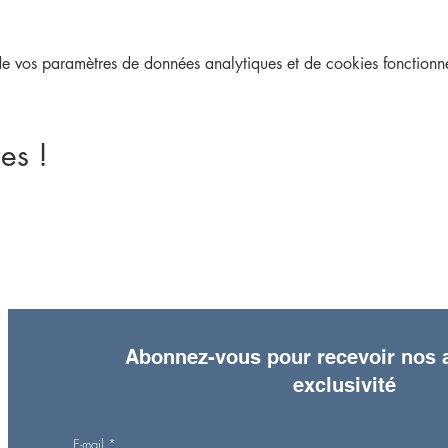
une adhésion obligatoire qui est à prix libre.
 vos paramètres de données analytiques et de cookies fonctionne
nt·e, tu peux souscrire à une adhésion annuelle
ici
ou sur place lor
es !
Abonnez-vous pour recevoir nos a
exclusivité
E-mail