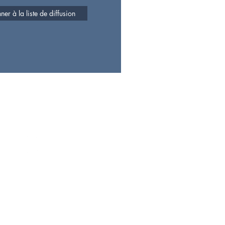
er à la liste de diffusion
ez
notre communauté