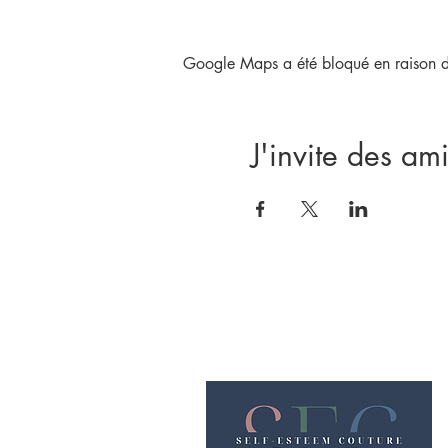
Adhésion obligatoire :
Tous nos services nécessitent 
Google Maps a été bloqué en raison de
Si tu n’es pas encore adhére
- Team SEC
J'invite des ami