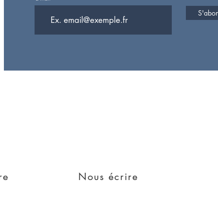
S'abonn
Rejoign
lle
e
re
Nous écrire
tion
Do Not Sell My