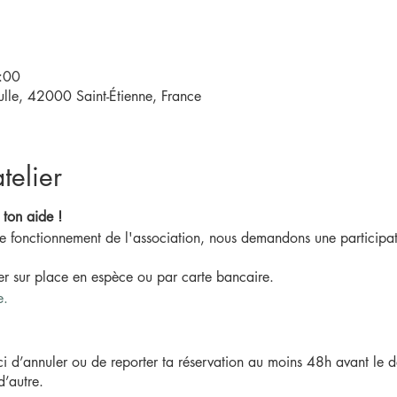
:00
le, 42000 Saint-Étienne, France
telier
 ton aide !
 de fonctionnement de l'association, nous demandons une participat
ler sur place en espèce ou par carte bancaire.
e.
ci d’annuler ou de reporter ta réservation au moins 48h avant le dé
d’autre.