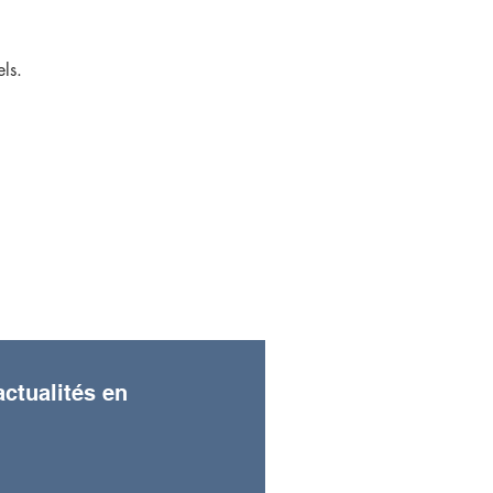
ls.
s de ton premier atelier.
ctualités en