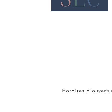
Nous rencontrer
38 rue Charles de Gau
42000 Saint - Etienn
Horaires d'ouvertu
Condition générale d'utilisa