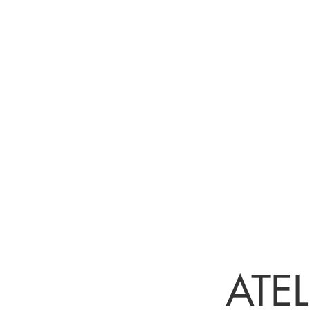
SEC
Ateliers et tarfis
ATEL