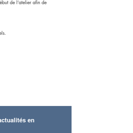
but de l’atelier afin de
ls.
s de ton premier atelier.
ctualités en