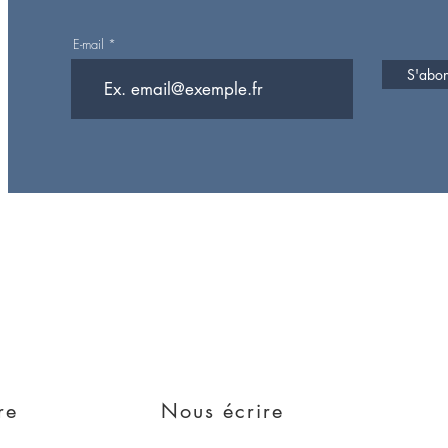
E-mail
S'abonn
Rejoign
lle
e
re
Nous écrire