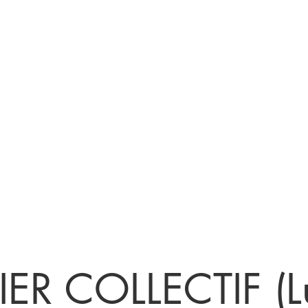
Nos services
Réservation ou RDV
Devenir
IER COLLECTIF (L