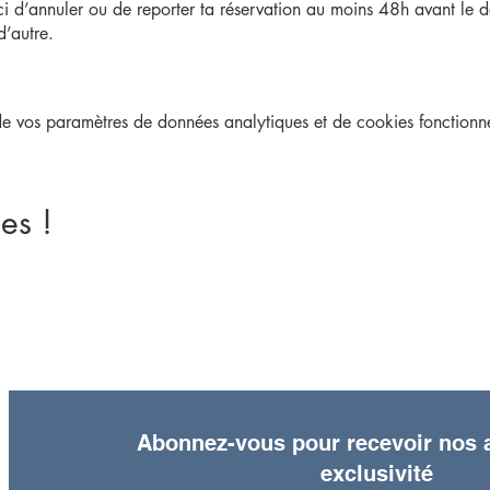
ci d’annuler ou de reporter ta réservation au moins 48h avant le dé
d’autre.
une adhésion obligatoire qui est à prix libre.
 vos paramètres de données analytiques et de cookies fonctionne
nt·e, tu peux souscrire à une adhésion annuelle
ici
ou sur place lor
es !
Abonnez-vous pour recevoir nos a
exclusivité