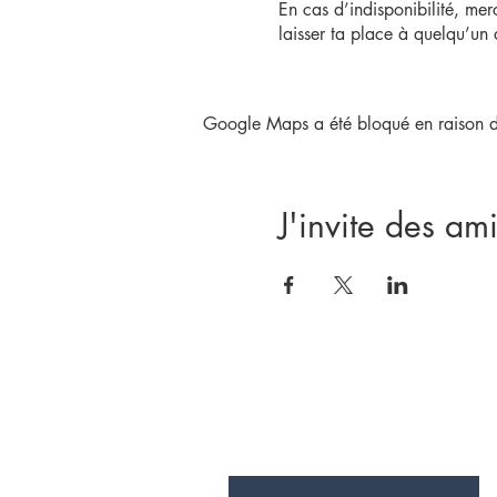
En cas d’indisponibilité, mer
laisser ta place à quelqu’un 
Adhésion obligatoire :
Tous nos services nécessitent 
Google Maps a été bloqué en raison de
Si tu n’es pas encore adhére
- Team SEC
J'invite des ami