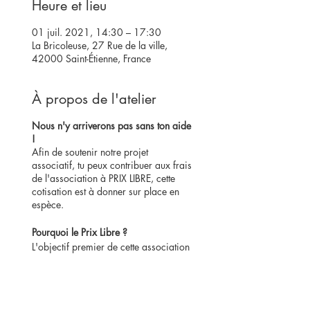
Heure et lieu
01 juil. 2021, 14:30 – 17:30
La Bricoleuse, 27 Rue de la ville,
42000 Saint-Étienne, France
À propos de l'atelier
Nous n'y arriverons pas sans ton aide
!
Afin de soutenir notre projet
associatif, tu peux contribuer aux frais
de l'association à PRIX LIBRE, cette
cotisation est à donner sur place en
espèce.
Pourquoi le Prix Libre ?
L'objectif premier de cette association
est de favoriser l'accès aux savoir-
faire de la couture. C'est la raison
pour laquelle nous avons fait le choix
du prix libre, car cela permet à toutes