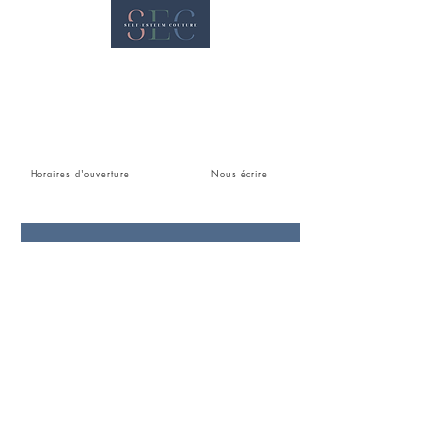
Nous rencontrer
38 rue Charles de
Gaulle 42000 Saint -
Etienne
Horaires d'ouverture
Nous écrire
Abonnez-vous pour recevoir
nos actualités en exclusivité
E-mail
S'abonner à la liste de diffusion