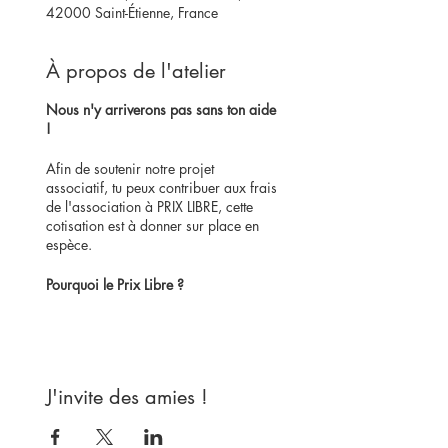
42000 Saint-Étienne, France
À propos de l'atelier
Nous n'y arriverons pas sans ton aide
!
Afin de soutenir notre projet
associatif, tu peux contribuer aux frais
de l'association à PRIX LIBRE, cette
cotisation est à donner sur place en
espèce.
Pourquoi le Prix Libre ?
L'objectif premier de cette association
est de favoriser l'accès aux savoir-
faire de la couture. C'est la raison
pour laquelle nous avons fait le choix
J'invite des amies !
du prix libre, car cela permet à toutes
personnes quelque soit ses moyens
financiers de soutenir notre projet en